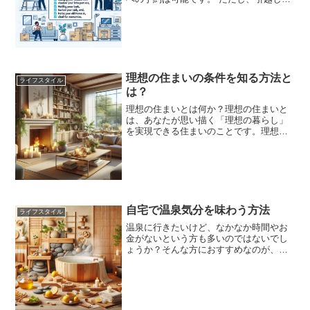
直前に迫ると選択肢は減ります。 値引き
交渉などを進めにくくなることが予想さ
れるので、スケジュールに余裕のある方
は出来るだけ早く...
理想の住まいの条件を知る方法と
ライフスタイル
は？
理想の住まいとは何か？理想の住まいと
は、あなたが思い描く「理想の暮らし」
を実現できる住まいのことです。理想の
住まいには、以下のような条件が考えら
れます。ライフステージを考慮した間取
り家族構成やライフスタイルに合わせた
間取りが重要です。例えば...
自宅で温泉気分を味わう方法
ライフスタイル
温泉に行きたいけど、なかなか時間やお
金がないという方も多いのではないでし
ょうか？そんな方におすすめなのが、自
宅で温泉気分を味わう方法です。自宅の
お風呂でも、少し工夫するだけで、温泉
にいるようなリラックスした時間を過ご
すことができます。今回は...