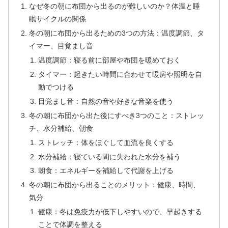
なぜ冬の朝に布団から出るのが難しいのか？体温と睡
眠サイクルの関係
冬の朝に布団から出るための3つの方法：温度調節、タ
イマー、目覚まし音
温度調節：寝る前に部屋や布団を暖めておく
タイマー：起きたい時間に合わせて暖房や照明を自
動でつける
目覚まし音：自然の音や好きな音楽を使う
冬の朝に布団から出た後にすべき3つのこと：ストレッ
チ、水分補給、朝食
ストレッチ：体をほぐして血流を良くする
水分補給：寝ている間に失われた水分を補う
朝食：エネルギーを補給して代謝を上げる
冬の朝に布団から出ることのメリット：健康、時間、
気分
健康：冬は免疫力が低下しやすいので、早起きする
ことで体調を整える