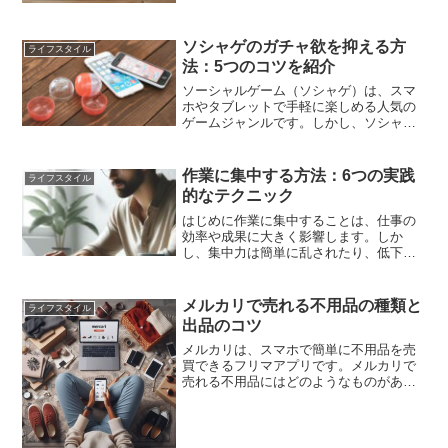
ソシャゲのガチャ欲を抑える方
ライフスタイル
法：5つのコツを紹介
ソーシャルゲーム（ソシャゲ）は、スマ
ホやタブレットで手軽に楽しめる人気の
ゲームジャンルです。しかし、ソシャゲ
には「ガチャ」と呼ばれる、ランダムに
キャラクターやアイテムを入手できる仕
組みがあります。このガチャには、課金
作業に集中する方法：6つの実践
ライフスタイル
（有料でコインやチケット...
的なテクニック
はじめに作業に集中することは、仕事の
効率や成果に大きく影響します。しか
し、集中力は簡単に乱されたり、低下し
たりするものです。どうすれば、作業に
集中できるようになるのでしょうか？こ
の記事では、作業に集中するための方法
メルカリで売れる不用品の種類と
ライフスタイル
を6つご紹介します。これら...
出品のコツ
メルカリは、スマホで簡単に不用品を売
買できるフリマアプリです。メルカリで
売れる不用品にはどのようなものがある
のでしょうか？また、メルカリで不用品
を出品する際には、どのような点に注意
すべきなのでしょうか？この記事では、
メルカリで売れる不用品の...